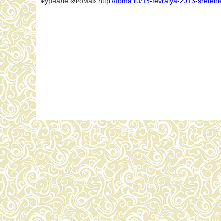
журнале «Фома»
http://foma.ru/15-fevralya-2013-sreten