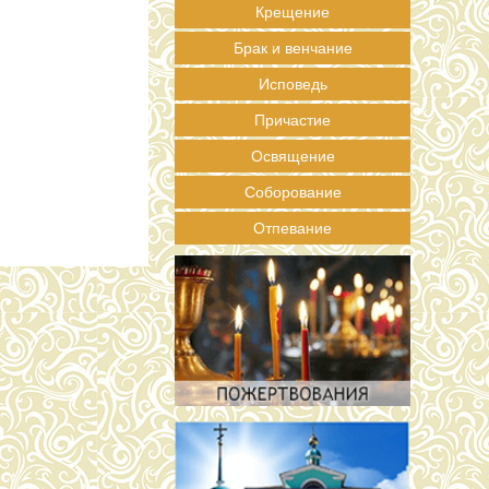
Крещение
Брак и венчание
Исповедь
Причастие
Освящение
Соборование
Отпевание