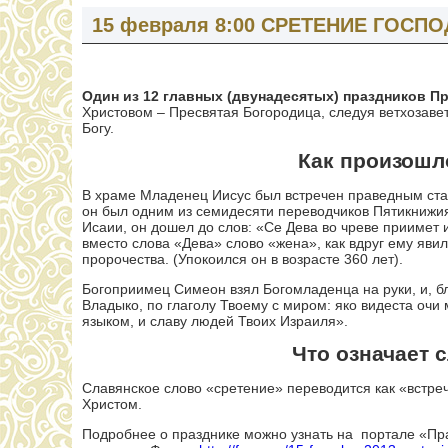
15 февраля 8:00 СРЕТЕНИЕ ГОСПО
Один из 12 главных (двунадесятых) праздников П
Христовом – Пресвятая Богородица, следуя ветхозаве
Богу.
Как произошло Срете
В храме Младенец Иисус был встречен праведным ст
он был одним из семидесяти переводчиков Пятикнижия
Исаии, он дошел до слов: «Се Дева во чреве приимет 
вместо слова «Дева» слово «жена», как вдруг ему явилс
пророчества. (Упокоился он в возрасте 360 лет).
Богоприимец Симеон взял Богомладенца на руки, и, б
Владыко, по глаголу Твоему с миром: яко видеста очи 
языком, и славу людей Твоих Израиля».
Что означает слово 
Славянское слово «сретение» переводится как «встре
Христом.
Подробнее о празднике можно узнать на портале «