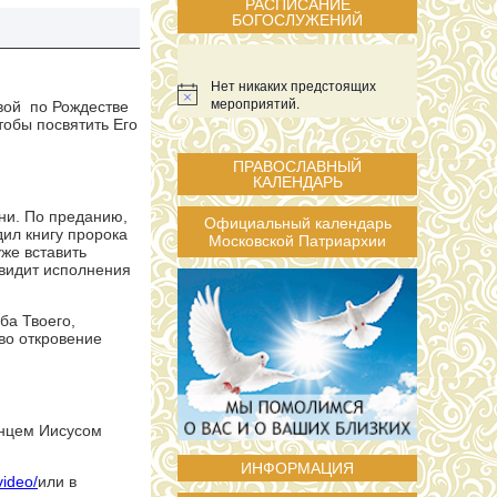
РАСПИСАНИЕ
БОГОСЛУЖЕНИЙ
Нет никаких предстоящих
мероприятий.
овой по Рождестве
тобы посвятить Его
ПРАВОСЛАВНЫЙ
КАЛЕНДАРЬ
ни. По преданию,
Официальный календарь
ил книгу пророка
Московской Патриархии
уже вставить
 увидит исполнения
ба Твоего,
 во откровение
енцем Иисусом
ИНФОРМАЦИЯ
video
/
или в