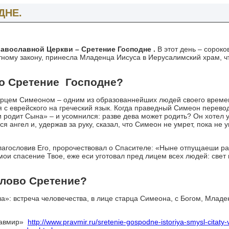
ДНЕ.
равославной Церкви – Сретение Господне .
В этот день – сорок
тному закону, принесла Младенца Иисуса в Иерусалимский храм, ч
ние Господне?
арцем Симеоном – одним из образованнейших людей своего време
 с еврейского на греческий язык. Когда праведный Симеон перевод
и родит Сына» – и усомнился: разве дева может родить? Он хотел 
я ангел и, удержав за руку, сказал, что Симеон не умрет, пока не
лагословив Его, пророчествовал о Спасителе: «Ныне отпущаеши ра
мои спасение Твое, еже еси уготовал пред лицем всех людей: свет
Сретение?
ча»: встреча человечества, в лице старца Симеона, с Богом, Млад
Правмир»
http://www.pravmir.ru/sretenie-gospodne-istoriya-smysl-citaty-