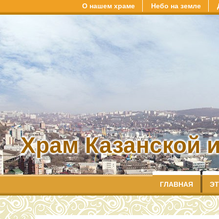
О нашем храме
Небо на земле
Храм Казанской 
ГЛАВНАЯ
ЭТ