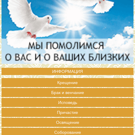
ИНФОРМАЦИЯ
Крещение
Брак и венчание
Исповедь
Причастие
Освящение
Соборование