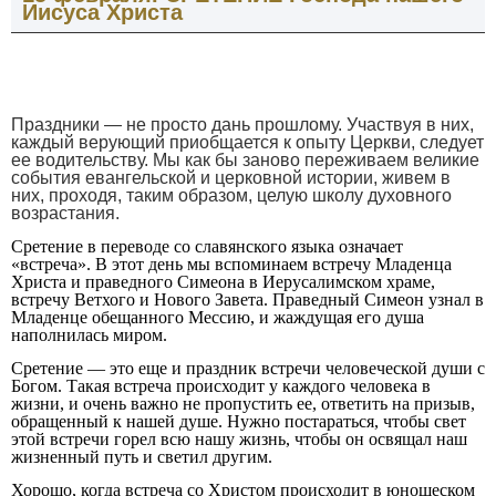
Иисуса Христа
Праздники — не просто дань прошлому. Участвуя в них,
каждый верующий приобщается к опыту Церкви, следует
ее водительству. Мы как бы заново переживаем великие
события евангельской и церковной истории, живем в
них, проходя, таким образом, целую школу духовного
возрастания.
Сретение в переводе со славянского языка означает
«встреча». В этот день мы вспоминаем встречу Младенца
Христа и праведного Симеона в Иерусалимском храме,
встречу Ветхого и Нового Завета. Праведный Симеон узнал в
Младенце обещанного Мессию, и жаждущая его душа
наполнилась миром.
Сретение — это еще и праздник встречи человеческой души с
Богом. Такая встреча происходит у каждого человека в
жизни, и очень важно не пропустить ее, ответить на призыв,
обращенный к нашей душе. Нужно постараться, чтобы свет
этой встречи горел всю нашу жизнь, чтобы он освящал наш
жизненный путь и светил другим.
Хорошо, когда встреча со Христом происходит в юношеском