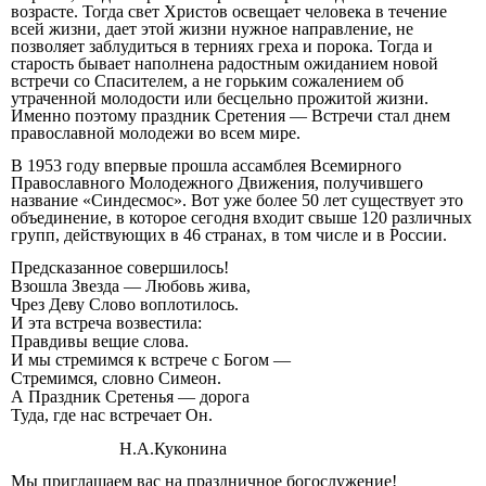
возрасте. Тогда свет Христов освещает человека в течение
всей жизни, дает этой жизни нужное направление, не
позволяет заблудиться в терниях греха и порока. Тогда и
старость бывает наполнена радостным ожиданием новой
встречи со Спасителем, а не горьким сожалением об
утраченной молодости или бесцельно прожитой жизни.
Именно поэтому праздник Сретения — Встречи стал днем
православной молодежи во всем мире.
В 1953 году впервые прошла ассамблея Всемирного
Православного Молодежного Движения, получившего
название «Синдесмос». Вот уже более 50 лет существует это
объединение, в которое сегодня входит свыше 120 различных
групп, действующих в 46 странах, в том числе и в России.
Предсказанное совершилось!
Взошла Звезда — Любовь жива,
Чрез Деву Слово воплотилось.
И эта встреча возвестила:
Правдивы вещие слова.
И мы стремимся к встрече с Богом —
Стремимся, словно Симеон.
А Праздник Сретенья — дорога
Туда, где нас встречает Он.
Н.А.Куконина
Мы приглашаем вас на праздничное богослужение!