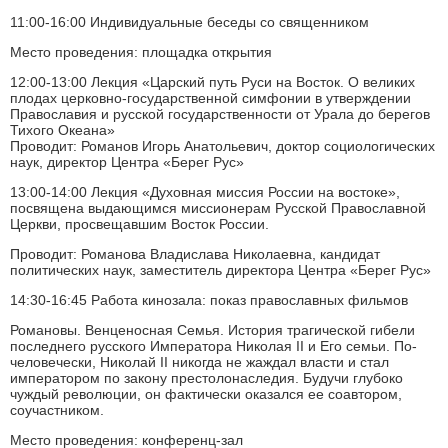
11:00-16:00 Индивидуальные беседы со священником
Место проведения: площадка открытия
12:00-13:00 Лекция «Царский путь Руси на Восток. О великих
плодах церковно-государственной симфонии в утверждении
Православия и русской государственности от Урала до берегов
Тихого Океана»
Проводит: Романов Игорь Анатольевич, доктор социологических
наук, директор Центра «Берег Рус»
13:00-14:00 Лекция «Духовная миссия России на востоке»,
посвящена выдающимся миссионерам Русской Православной
Церкви, просвещавшим Восток России.
Проводит: Романова Владислава Николаевна, кандидат
политических наук, заместитель директора Центра «Берег Рус»
14:30-16:45 Работа кинозала: показ православных фильмов
Романовы. Венценосная Семья. История трагической гибели
последнего русского Императора Николая II и Его семьи. По-
человечески, Николай II никогда не жаждал власти и стал
императором по закону престолонаследия. Будучи глубоко
чуждый революции, он фактически оказался ее соавтором,
соучастником.
Место проведения: конференц-зал