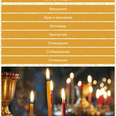
Крещение
Брак и венчание
Исповедь
Причастие
Освящение
Соборование
Отпевание