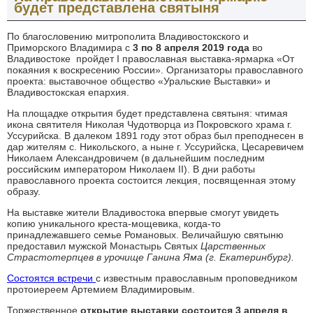
будет представлена святыня
По благословению митрополита Владивостокского и
Приморского Владимира с
3 по 8 апреля 2019 года
во
Владивостоке пройдет I православная выставка-ярмарка «От
покаяния к воскресению России». Организаторы православного
проекта: выставочное общество «Уральские Выставки» и
Владивостокская епархия.
На площадке открытия будет представлена святыня: чтимая
икона святителя Николая Чудотворца из Покровского храма г.
Уссурийска. В далеком 1891 году этот образ был преподнесен в
дар жителям с. Никольского, а ныне г. Уссурийска, Цесаревичем
Николаем Александровичем (в дальнейшим последним
российским императором Николаем II). В дни работы
православного проекта состоится лекция, посвященная этому
образу.
На выставке жители Владивостока впервые смогут увидеть
копию уникального креста-мощевика, когда-то
принадлежавшего семье Романовых. Величайшую святыню
предоставил мужской Монастырь Святых
Царственных
Страстотерпцев в урочище Ганина Яма (г. Екатеринбург).
Состоятся встречи
с известным православным проповедником
протоиереем Артемием Владимировым.
Торжественное
открытие выставки состоится 3 апреля в