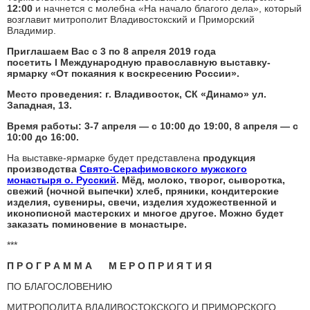
12:00
и начнется с молебна «На начало благого дела», который
возглавит митрополит Владивостокский и Приморский
Владимир.
Приглашаем Вас с 3 по 8 апреля 2019 года
посетить
I
Международную православную выставку-
ярмарку «От покаяния к воскресению России».
Место проведения: г. Владивосток, СК «Динамо» ул.
Западная, 13.
Время работы: 3-7 апреля — с 10:00 до 19:00, 8 апреля — с
10:00 до 16:00.
На выставке-ярмарке будет представлена
продукция
производства
Свято-Серафимовского мужского
монастыря о. Русский
. Мёд, молоко, творог, сыворотка,
свежий (ночной выпечки) хлеб, пряники, кондитерские
изделия, сувениры, свечи, изделия художественной и
иконописной мастерских и многое другое. Можно будет
заказать поминовение в монастыре.
***
П Р О Г Р А М М А М Е Р О П Р И Я Т И Я
ПО БЛАГОСЛОВЕНИЮ
МИТРОПОЛИТА ВЛАДИВОСТОКСКОГО И ПРИМОРСКОГО