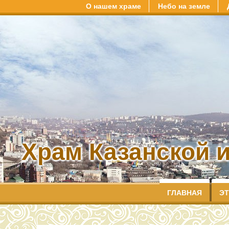
О нашем храме
Небо на земле
Храм Казанской 
ГЛАВНАЯ
ЭТ