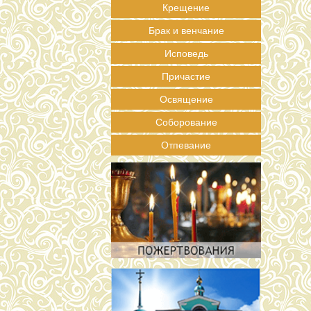
Крещение
Брак и венчание
Исповедь
Причастие
Освящение
Соборование
Отпевание