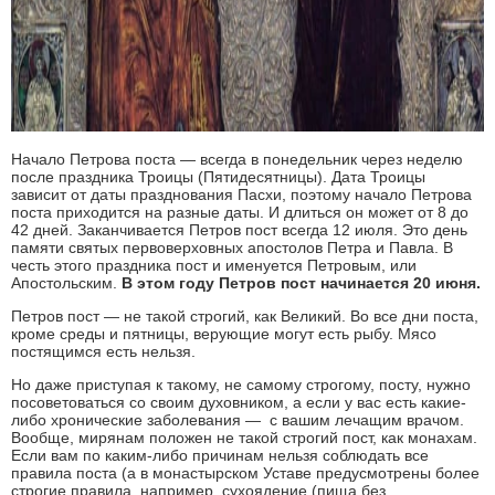
Начало Петрова поста — всегда в понедельник через неделю
после праздника Троицы (Пятидесятницы). Дата Троицы
зависит от даты празднования Пасхи, поэтому начало Петрова
поста приходится на разные даты. И длиться он может от 8 до
42 дней. Заканчивается Петров пост всегда 12 июля. Это день
памяти святых первоверховных апостолов Петра и Павла. В
честь этого праздника пост и именуется Петровым, или
Апостольским.
В этом году Петров пост начинается 20 июня.
Петров пост — не такой строгий, как Великий. Во все дни поста,
кроме среды и пятницы, верующие могут есть рыбу. Мясо
постящимся есть нельзя.
Но даже приступая к такому, не самому строгому, посту, нужно
посоветоваться со своим духовником, а если у вас есть какие-
либо хронические заболевания — с вашим лечащим врачом.
Вообще, мирянам положен не такой строгий пост, как монахам.
Если вам по каким-либо причинам нельзя соблюдать все
правила поста (а в монастырском Уставе предусмотрены более
строгие правила, например, сухоядение (пища без