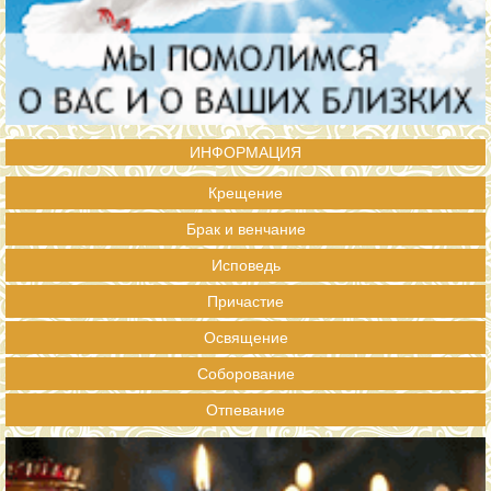
ИНФОРМАЦИЯ
Крещение
Брак и венчание
Исповедь
Причастие
Освящение
Соборование
Отпевание