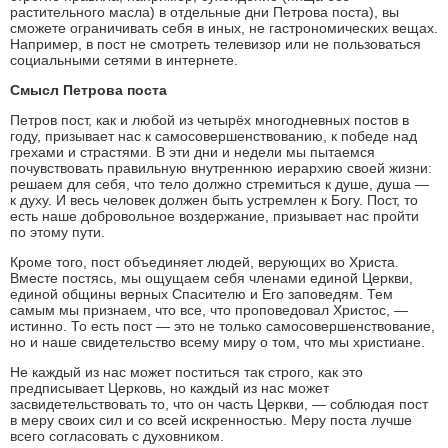
растительного масла) в отдельные дни Петрова поста), вы
сможете ограничивать себя в иных, не гастрономических вещах.
Например, в пост не смотреть телевизор или не пользоваться
социальными сетями в интернете.
Смысл Петрова поста
Петров пост, как и любой из четырёх многодневных постов в
году, призывает нас к самосовершенствованию, к победе над
грехами и страстями. В эти дни и недели мы пытаемся
почувствовать правильную внутреннюю иерархию своей жизни:
решаем для себя, что тело должно стремиться к душе, душа —
к духу. И весь человек должен быть устремлен к Богу. Пост, то
есть наше добровольное воздержание, призывает нас пройти
по этому пути.
Кроме того, пост объединяет людей, верующих во Христа.
Вместе постясь, мы ощущаем себя членами единой Церкви,
единой общины верных Спасителю и Его заповедям. Тем
самым мы признаем, что все, что проповедовал Христос, —
истинно. То есть пост — это не только самосовершенствование,
но и наше свидетельство всему миру о том, что мы христиане.
Не каждый из нас может поститься так строго, как это
предписывает Церковь, но каждый из нас может
засвидетельствовать то, что он часть Церкви, — соблюдая пост
в меру своих сил и со всей искренностью. Меру поста лучше
всего согласовать с духовником.