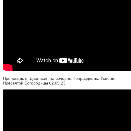
Проповедь о. Дионисия на вечерне Попразднства Успения
Пресвятой Богородицы 02.09.23