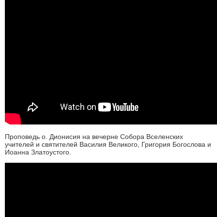
Проповедь о. Дионисия на вечерне Собора Вселенских
учителей и святителей Василия Великого, Григория Богослова и
Иоанна Златоустого.