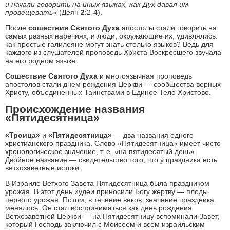
и начали говорить на иных языках, как Дух давал им
провещевать
» (Деян
2
:2-4).
После
сошествия Святого Духа
апостолы стали говорить на
самых разных наречиях, и люди, окружающие их, удивлялись:
как простые галилеяне могут знать столько языков? Ведь для
каждого из слушателей проповедь Христа Воскресшего звучала
на его родном языке.
Сошествие Святого Духа
и многоязычная проповедь
апостолов стали днем рождения Церкви — сообщества верных
Христу, объединенных Таинствами в Единое Тело Христово.
Происхождение названия
«Пятидесятница»
«Троица»
и
«Пятидесятница»
— два названия одного
христианского праздника. Слово «Пятидесятница» имеет чисто
хронологическое значение, т. е. «на пятидесятый день».
Двойное название — свидетельство того, что у праздника есть
ветхозаветные истоки.
В Израиле Ветхого Завета Пятидесятница была праздником
урожая. В этот день иудеи приносили Богу жертву — плоды
первого урожая. Потом, в течение веков, значение праздника
менялось. Он стал восприниматься как день рождения
Ветхозаветной Церкви — на Пятидесятницу вспоминали Завет,
который Господь заключил с Моисеем и всем израильским