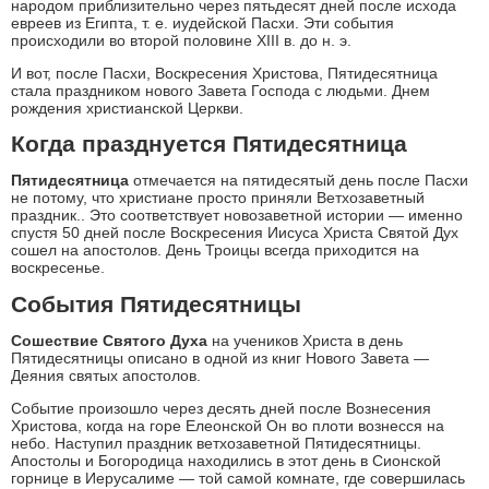
народом приблизительно через пятьдесят дней после исхода
евреев из Египта, т. е. иудейской Пасхи. Эти события
происходили во второй половине XIII в. до н. э.
И вот, после Пасхи, Воскресения Христова, Пятидесятница
стала праздником нового Завета Господа с людьми. Днем
рождения христианской Церкви.
Когда празднуется Пятидесятница
Пятидесятница
отмечается на пятидесятый день после Пасхи
не потому, что христиане просто приняли Ветхозаветный
праздник.. Это соответствует новозаветной истории — именно
спустя 50 дней после Воскресения Иисуса Христа Святой Дух
сошел на апостолов. День Троицы всегда приходится на
воскресенье.
События Пятидесятницы
Сошествие Святого Духа
на учеников Христа в день
Пятидесятницы описано в одной из книг Нового Завета —
Деяния святых апостолов.
Событие произошло через десять дней после Вознесения
Христова, когда на горе Елеонской Он во плоти вознесся на
небо. Наступил праздник ветхозаветной Пятидесятницы.
Апостолы и Богородица находились в этот день в Сионской
горнице в Иерусалиме — той самой комнате, где совершилась