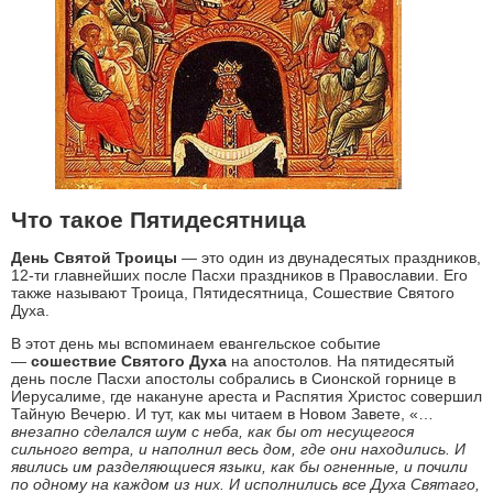
Что такое Пятидесятница
День Святой Троицы
— это один из двунадесятых праздников,
12-ти главнейших после Пасхи праздников в Православии. Его
также называют Троица, Пятидесятница, Сошествие Святого
Духа.
В этот день мы вспоминаем евангельское событие
—
сошествие Святого Духа
на апостолов. На пятидесятый
день после Пасхи апостолы собрались в Сионской горнице в
Иерусалиме, где накануне ареста и Распятия Христос совершил
Тайную Вечерю. И тут, как мы читаем в Новом Завете, «…
внезапно сделался шум с неба, как бы от несущегося
сильного ветра, и наполнил весь дом, где они находились. И
явились им разделяющиеся языки, как бы огненные, и почили
по одному на каждом из них. И исполнились все Духа Святаго,