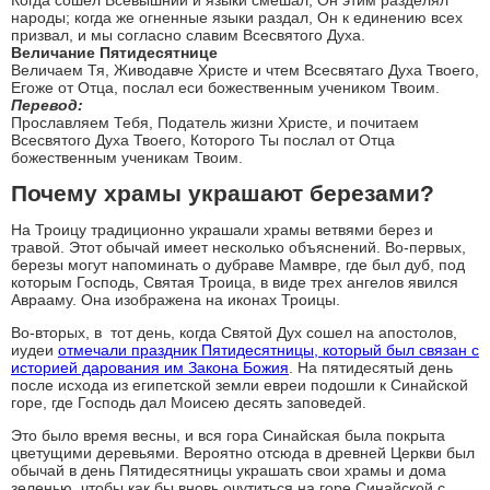
народы; когда же огненные языки раздал, Он к единению всех
призвал, и мы согласно славим Всесвятого Духа.
Величание Пятидесятнице
Величаем Тя, Живодавче Христе и чтем Всесвятаго Духа Твоего,
Егоже от Отца, послал еси божественным учеником Твоим.
Перевод:
Прославляем Тебя, Податель жизни Христе, и почитаем
Всесвятого Духа Твоего, Которого Ты послал от Отца
божественным ученикам Твоим.
Почему храмы украшают березами?
На Троицу традиционно украшали храмы ветвями берез и
травой. Этот обычай имеет несколько объяснений. Во-первых,
березы могут напоминать о дубраве Мамвре, где был дуб, под
которым Господь, Святая Троица, в виде трех ангелов явился
Аврааму. Она изображена на иконах Троицы.
Во-вторых, в тот день, когда Святой Дух сошел на апостолов,
иудеи
отмечали праздник Пятидесятницы, который был связан с
историей дарования им Закона Божия
. На пяти­десятый день
после исхода из египетской земли евреи подошли к Синайской
горе, где Господь дал Моисею десять заповедей.
Это было время весны, и вся гора Синайская была покрыта
цветущими деревьями. Вероятно отсюда в древней Церкви был
обычай в день Пятидесятницы украшать свои храмы и дома
зеленью, чтобы как бы вновь очутиться на горе Синайской с