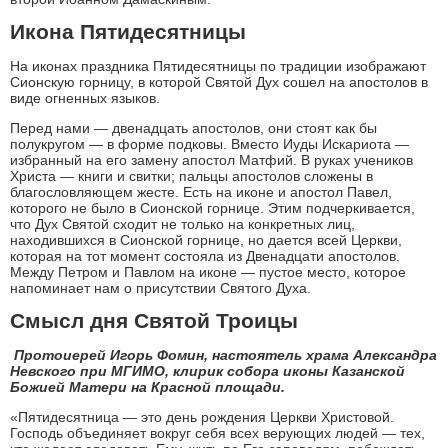
Икона Пятидесятницы
На иконах праздника Пятидесятницы по традиции изображают
Сионскую горницу, в которой Святой Дух сошел на апостолов в
виде огненных языков.
Перед нами — двенадцать апостолов, они стоят как бы
полукругом — в форме подковы. Вместо Иуды Искариота —
избранный на его замену апостол Матфий. В руках учеников
Христа — книги и свитки; пальцы апостолов сложены в
благословляющем жесте. Есть на иконе и апостол Павел,
которого не было в Сионской горнице. Этим подчеркивается,
что Дух Святой сходит не только на конкретных лиц,
находившихся в Сионской горнице, но дается всей Церкви,
которая на тот момент состояла из Двенадцати апостолов.
Между Петром и Павлом на иконе — пустое место, которое
напоминает нам о присутствии Святого Духа.
Смысл дня Святой Троицы
Протоиерей Игорь Фомин, настоятель храма Александра
Невского при МГИМО, клирик собора иконы Казанской
Божией Матери на Красной площади.
«Пятидесятница — это день рождения Церкви Христовой.
Господь объединяет вокруг себя всех верующих людей — тех,