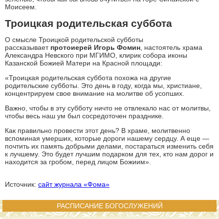
Моисеем.
Троицкая родительская суббота
О смысле Троицкой родительской субботы
рассказывает
протоиерей Игорь Фомин
, настоятель храма
Александра Невского при МГИМО, клирик собора иконы
Казанской Божией Матери на Красной площади:
«Троицкая родительская суббота похожа на другие
родительские субботы. Это день в году, когда мы, христиане,
концентрируем свое внимание на молитве об усопших.
Важно, чтобы в эту субботу ничто не отвлекало нас от молитвы,
чтобы весь наш ум был сосредоточен празднике.
Как правильно провести этот день? В храме, молитвенно
вспоминая умерших, которые дороги нашему сердцу. А еще —
почтить их память добрыми делами, постараться изменить себя
к лучшему. Это будет лучшим подарком для тех, кто нам дорог и
находится за гробом, перед лицом Божиим».
Источник:
сайт журнала «Фома»
РАСПИСАНИЕ БОГОСЛУЖЕНИЙ