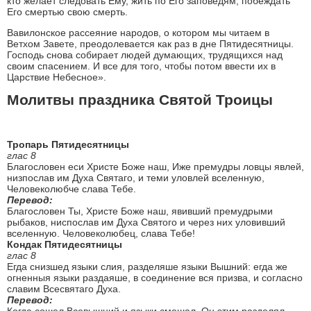
кто желает следовать Ему, жить по Его заповедям, побеждать
Его смертью свою смерть.
Вавилонское рассеяние народов, о котором мы читаем в
Ветхом Завете, преодолевается как раз в дне Пятидесятницы.
Господь снова собирает людей думающих, трудящихся над
своим спасением. И все для того, чтобы потом ввести их в
Царствие Небесное».
Молитвы праздника Святой Троицы
Тропарь Пятидесятницы
глас 8
Благословен еси Христе Боже наш, Иже премудры ловцы явлей,
низпослав им Духа Святаго, и теми уловлей вселенную,
Человеколюбче слава Тебе.
Перевод:
Благословен Ты, Христе Боже наш, явивший премудрыми
рыбаков, ниспослав им Духа Святого и через них уловивший
вселенную. Человеколюбец, слава Тебе!
Кондак Пятидесятницы
глас 8
Егда снизшед языки слия, разделяше языки Вышний: егда же
огненныя языки раздаяше, в соединение вся призва, и согласно
славим Всесвятаго Духа.
Перевод:
Когда сошел Всевышний и языки смешал, Он этим разделял