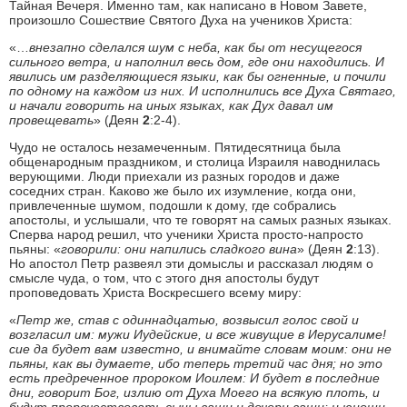
Тайная Вечеря. Именно там, как написано в Новом Завете,
произошло Сошествие Святого Духа на учеников Христа:
«…
внезапно сделался шум с неба, как бы от несущегося
сильного ветра, и наполнил весь дом, где они находились. И
явились им разделяющиеся языки, как бы огненные, и почили
по одному на каждом из них. И исполнились все Духа Святаго,
и начали говорить на иных языках, как Дух давал им
провещевать
» (Деян
2
:2-4).
Чудо не осталось незамеченным. Пятидесятница была
общенародным праздником, и столица Израиля наводнилась
верующими. Люди приехали из разных городов и даже
соседних стран. Каково же было их изумление, когда они,
привлеченные шумом, подошли к дому, где собрались
апостолы, и услышали, что те говорят на самых разных языках.
Сперва народ решил, что ученики Христа просто-напросто
пьяны: «
говорили: они напились сладкого вина
» (Деян
2
:13).
Но апостол Петр развеял эти домыслы и рассказал людям о
смысле чуда, о том, что с этого дня апостолы будут
проповедовать Христа Воскресшего всему миру:
«
Петр же, став с одиннадцатью, возвысил голос свой и
возгласил им: мужи Иудейские, и все живущие в Иерусалиме!
сие да будет вам известно, и внимайте словам моим: они не
пьяны, как вы думаете, ибо теперь третий час дня; но это
есть предреченное пророком Иоилем: И будет в последние
дни, говорит Бог, излию от Духа Моего на всякую плоть, и