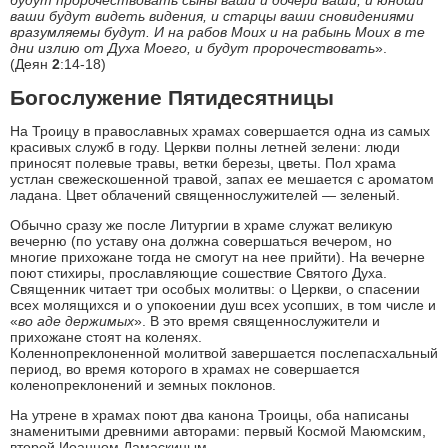
будут пророчествовать сыны ваши и дочери ваши; и юноши
ваши будут видеть видения, и старцы ваши сновидениями
вразумляемы будут. И на рабов Моих и на рабынь Моих в те
дни излию от Духа Моего, и будут пророчествовать
».
(Деян
2
:14-18)
Богослужение Пятидесятницы
На Троицу в православных храмах совершается одна из самых
красивых служб в году. Церкви полны летней зелени: люди
приносят полевые травы, ветки березы, цветы. Пол храма
устлан свежескошенной травой, запах ее мешается с ароматом
ладана. Цвет облачений священнослужителей — зеленый.
Обычно сразу же после Литургии в храме служат великую
вечерню (по уставу она должна совершаться вечером, но
многие прихожане тогда не смогут на нее прийти). На вечерне
поют стихиры, прославляющие сошествие Святого Духа.
Священник читает три особых молитвы: о Церкви, о спасении
всех молящихся и о упокоении душ всех усопших, в том числе и
«
во аде держимых
». В это время священнослужители и
прихожане стоят на коленях.
Коленнопреклоненной молитвой завершается послепасхальный
период, во время которого в храмах не совершается
коленопреклонений и земных поклонов.
На утрене в храмах поют два канона Троицы, оба написаны
знаменитыми древними авторами: первый Космой Маюмским,
второй Иоанном Дамаскиным.