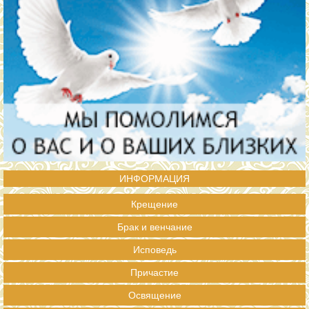
ИНФОРМАЦИЯ
Крещение
Брак и венчание
Исповедь
Причастие
Освящение