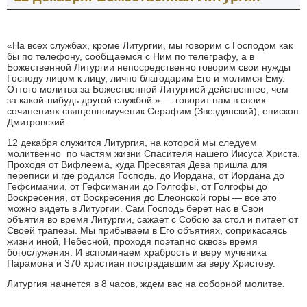
«На всех службах, кроме Литургии, мы говорим с Господом как
бы по телефону, сообщаемся с Ним по телеграфу, а в
Божественной Литургии непосредственно говорим свои нужды
Господу лицом к лицу, лично благодарим Его и молимся Ему.
Оттого молитва за Божественной Литургией действеннее, чем
за какой-нибудь другой службой.» — говорит нам в своих
сочинениях священномученик Серафим (Звездинский), епископ
Дмитровский.
12 декабря служится Литургия, на которой мы следуем
молитвенно по частям жизни Спасителя нашего Иисуса Христа.
Проходя от Вифлеема, куда Пресвятая Дева пришла для
переписи и где родился Господь, до Иордана, от Иордана до
Гефсимании, от Гефсимании до Голгофы, от Голгофы до
Воскресения, от Воскресения до Елеонской горы — все это
можно видеть в Литургии. Сам Господь берет нас в Свои
объятия во время Литургии, сажает с Собою за стол и питает от
Своей трапезы. Мы прибываем в Его объятиях, соприкасаясь
жизни иной, Небесной, проходя поэтапно сквозь время
богослужения. И вспоминаем храбрость и веру мученика
Парамона и 370 христиан пострадавшим за веру Христову.
Литургия начнется в 8 часов, ждем вас на соборной молитве.