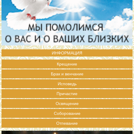
ИНФОРМАЦИЯ
Крещение
Брак и венчание
Исповедь
Причастие
Освящение
Соборование
Отпевание