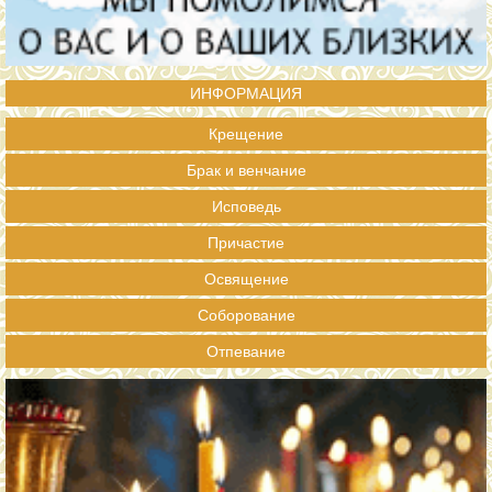
ИНФОРМАЦИЯ
Крещение
Брак и венчание
Исповедь
Причастие
Освящение
Соборование
Отпевание