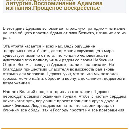
литургия.Воспоминание Адамова
изгнания.Прощеное воскресенье
В этот день Церковь вспоминает страшную трагедию – изгнание
нашего общего праотца Адама от лика Божьего, изгнание его из
рая.
Эта утрата касается и всех нас. Ведь ощущение
неправильности бытия, дисгармонии окружающего мира
существует именно от того, что когда-­то человек знал и
чувствовал всю полноту жизни рядом со своим Небесным
Отцом. Все мы, вслед за Адамом, стали изгнанниками. Но
благодаря пришествию Спасителя возможность рая вновь
открыта для человека. Церковь учит, что то, что мы потеряли
грехом, можно найти, обрести и вернуть покаянием, подвигом и
воздержанием.
Настает Великий пост, и от призыва к покаянию Церковь
переходит к самим покаянным трудам. Чтобы с чистым сердцем
начать этот путь, верующие просят прощения друг у друга и
своих близких. Люди надеются на то, что как они прощают
ближним все обиды, так и Господь простит им все прегрешения.