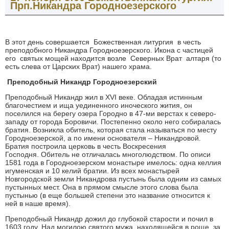
Прп.Никандра Городноезерского
В этот день совершается Божественная литургия в честь
преподобного Никандра Городноезерского. Икона с частицей
его святых мощей находится возле Северных Врат алтаря (то
есть слева от Царских Врат) нашего храма.
Преподобный Никандр Городноезерский
Преподобный Никандр жил в XVI веке. Обладая истинным
благочестием и ища уединенного иноческого жития, он
поселился на берегу озера Городно в 47-ми верстах к северо-
западу от города Боровичи. Постепенно около него собиралась
братия. Возникла обитель, которая стала называться по месту
Городноезерской, а по имени основателя – Никандровой.
Братия построила церковь в честь Воскресения
Господня. Обитель не отличалась многолюдством. По описи
1581 года в Городноезерском монастыре имелось: одна келлия
игуменская и 10 келий братии. Из всех монастырей
Новгородской земли Никандрова пустынь была одним из самых
пустынных мест. Она в прямом смысле этого слова была
пустынью (в еще большей степени это название относится к
ней в наше время).
Преподобный Никандр дожил до глубокой старости и почил в
1603 году. Над могилою святого мужа, на­ходящейся в роще, за