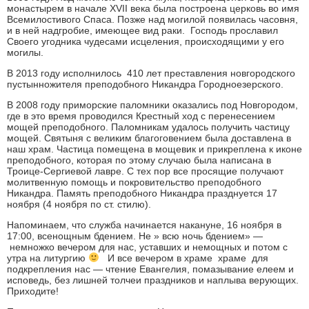
монастырем в начале XVII века была построена церковь во имя
Всемилостивого Спаса. Позже над могилой появилась ча­совня,
и в ней надгробие, имеющее вид раки. Господь прославил
Своего угодника чудесами исцеления, происходящими у его
могилы.
В 2013 году исполнилось 410 лет преставления новгородского
пустынножителя преподобного Никандра Городноезерского.
В 2008 году приморские паломники оказались под Новгородом,
где в это время проводился Крестный ход с перенесением
мощей преподобного. Паломникам удалось получить частицу
мощей. Святыня с великим благоговением была доставлена в
наш храм. Частица помещена в мощевик и прикреплена к иконе
преподобного, которая по этому случаю была написана в
Троице-Сергиевой лавре. С тех пор все просящие получают
молитвенную помощь и покровительство преподобного
Никандра. Память преподобного Никандра празднуется 17
ноября (4 ноября по ст. стилю).
Напоминаем, что служба начинается накануне, 16 ноября в
17:00, всенощным бдением. Не » всю ночь бдением» —
немножко вечером для нас, уставших и немощных и потом с
утра на литургию
И все вечером в храме храме для
подкрепления нас — чтение Евангелия, помазывание елеем и
исповедь, без лишней толчеи праздников и наплыва верующих.
Приходите!