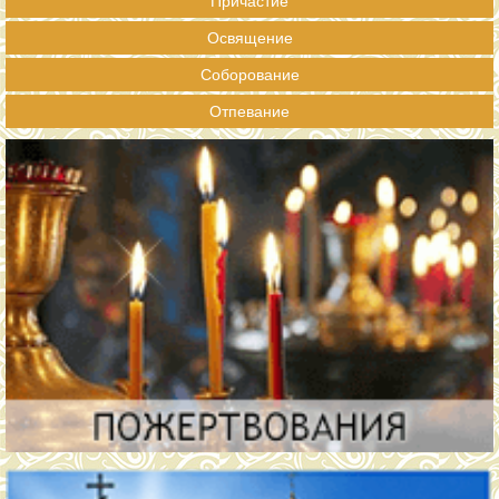
Причастие
Освящение
Соборование
Отпевание