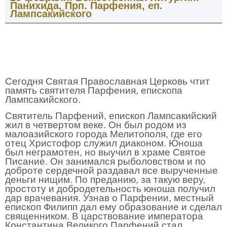
Панихида. Прп. Парфения, еп.
Лампсакийского
Сегодня Святая Православная Церковь чтит
память святителя Парфения, епископа
Лампсакийского.
Святитель Парфений, епископ Лампсакийский
жил в четвертом веке. Он был родом из
малоазийского города Мелитополя, где его
отец Христофор служил диаконом. Юноша
был неграмотен, но выучил в храме Святое
Писание. Он занимался рыболовством и по
доброте сердечной раздавал все вырученные
деньги нищим. По преданию, за такую веру,
простоту и добродетельность юноша получил
дар врачевания. Узнав о Парфении, местный
епископ Филипп дал ему образование и сделал
священником. В царствование императора
Константина Великого Парфений стал