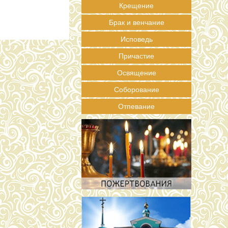
Крещение
Брак и венчание
Исповедь
Причастие
Освящение
Соборование
Отпевание