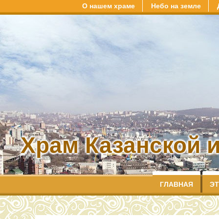
О нашем храме
Небо на земле
Храм Казанской 
ГЛАВНАЯ
ЭТ