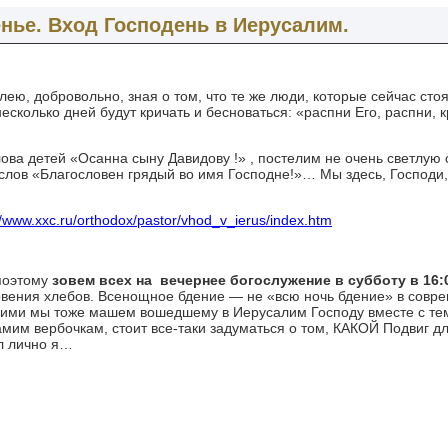
енье. Вход Господень в Иерусалим.
ею, добровольно, зная о том, что те же люди, которые сейчас сто
есколько дней будут кричать и бесноваться: «распни Его, распни, к
лова детей «Осанна сыну Давидову !» , постелим не очень светлую
слов «Благословен грядый во имя Господне!»… Мы здесь, Господи
//www.xxc.ru/orthodox/pastor/vhod_v_ierus/index.htm
поэтому
зовем всех на вечернее богослужение в субботу в 16:
ения хлебов. Всенощное бдение — не «всю ночь бдение» в совре
о ими мы тоже машем вошедшему в Иерусалим Господу вместе с тем
амим вербочкам, стоит все-таки задуматься о том, КАКОЙ Подвиг д
л лично я…