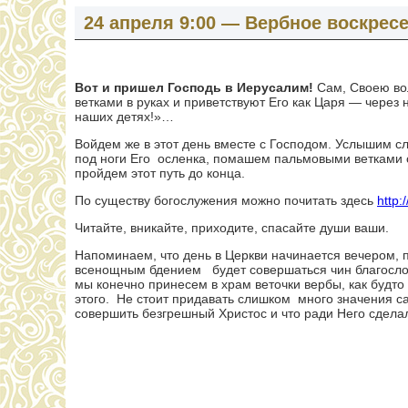
24 апреля 9:00 — Вербное воскрес
Вот и пришел Господь в Иерусалим!
Сам, Своею вол
ветками в руках и приветствуют Его как Царя — через н
наших детях!»…
Войдем же в этот день вместе с Господом. Услышим с
под ноги Его осленка, помашем пальмовыми ветками 
пройдем этот путь до конца.
По существу богослужения можно почитать здесь
http:
Читайте, вникайте, приходите, спасайте души ваши.
Напоминаем, что день в Церкви начинается вечером, 
всенощным бдением будет совершаться чин благослов
мы конечно принесем в храм веточки вербы, как будт
этого. Не стоит придавать слишком много значения с
совершить безгрешный Христос и что ради Него сдела