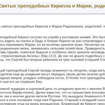
.Святых преподобных Кирилла и Марии, род
ть святых преподобных Кирилла и Марии Радонежских, родителей 
подобный Кирилл состоял на службе у ростовских князей. Это бы
ь ездить на поклон в Орду, и боярин Кирилл не раз сопровождал с
лось переживать Марии, но ее молитвы хранили мужа. Несмотря на
 уединенную жизнь, занимались сельским хозяйством. Праведность
ставы Церкви, помогали бедным и особенно свято хранили заповедь
 странноприяша Ангелы» (Евр.13:2). До нас не дошло подробных 
ишь, что Сергий был вторым ребенком из трех сыновей (старший С
щий преподобный Сергий трижды вскрикнул на литургии, когда мать
одители еще до рождения могут передать своим детям зачатки доб
людских взоров, усердно соблюдала посты. И более того преподоб
т они его на служение Ему.
ерковной традиции в сороковой день по рождении крестят с именем
апостола Варфоломея). Далее известно, что по пришествии московск
 как и многие другие жители Ростова. Что вынудило блаженного 
ься в село носившее тогда имя Радонеж. Старший и младший сыно
ословение отца на жизнь монашескую. Блаженный же Кирилл проси