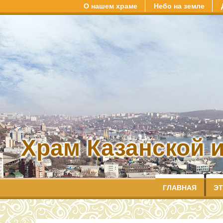
О нашем храме
Небо на земле
Храм Казанской 
ГЛАВНАЯ
ЭТ