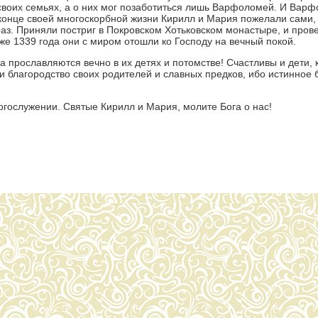
о своих семьях, а о них мог позаботиться лишь Варфоломей. И Вар
 конце своей многоскорбной жизни Кирилл и Мария пожелали сами,
аз. Приняли постриг в Покровском Хотьковском монастыре, и прове
зже 1339 года они с миром отошли ко Господу на вечный покой.
а прославляются вечно в их детях и потомстве! Счастливы и дети, 
и благородство своих родителей и славных предков, ибо истинное 
гослужении. Святые Кирилл и Мария, молите Бога о нас!