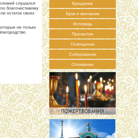
фоломей слушался
Крещение
 по благочестивому
ли остаток своих
Брак и венчание
Исповедь
которые не только
благородство
Причастие
Освящение
Соборование
Отпевание