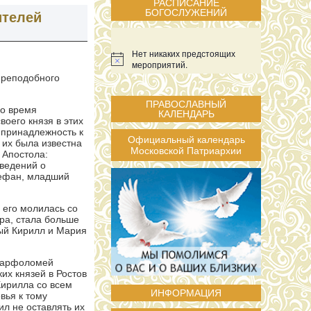
РАСПИСАНИЕ
БОГОСЛУЖЕНИЙ
ителей
Нет никаких предстоящих
мероприятий.
преподобного
ПРАВОСЛАВНЫЙ
ло время
КАЛЕНДАРЬ
воего князя в этих
 принадлежность к
Официальный календарь
 их была известна
Московской Патриархии
 Апостола:
сведений о
тефан, младший
 его молилась со
ра, стала больше
ный Кирилл и Мария
 Варфоломей
их князей в Ростов
Кирилла со всем
ИНФОРМАЦИЯ
вья к тому
л не оставлять их