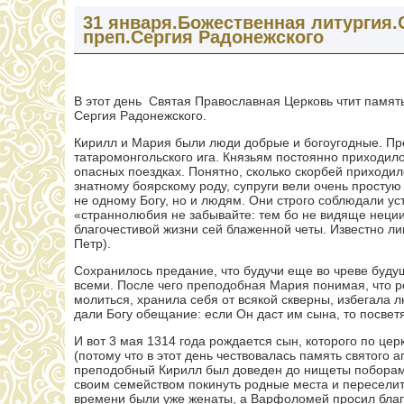
31 января.Божественная литургия
преп.Сергия Радонежского
В этот день Святая Православная Церковь чтит памя
Сергия Радонежского.
Кирилл и Мария были люди добрые и богоугодные. Пре
татаромонгольского ига. Князьям постоянно приходилос
опасных поездках. Понятно, сколько скорбей приходи
знатному боярскому роду, супруги вели очень простую
не одному Богу, но и людям. Они строго соблюдали у
«страннолюбия не забывайте: тем бо не видяще неции
благочестивой жизни сей блаженной четы. Известно л
Петр).
Сохранилось предание, что будучи еще во чреве буду
всеми. После чего преподобная Мария понимая, что р
молиться, хранила себя от всякой скверны, избегала 
дали Богу обещание: если Он даст им сына, то посветя
И вот 3 мая 1314 года рождается сын, которого по ц
(потому что в этот день чествовалась память святого 
преподобный Кирилл был доведен до нищеты поборами,
своим семейством покинуть родные места и переселит
времени были уже женаты, а Варфоломей просил благ