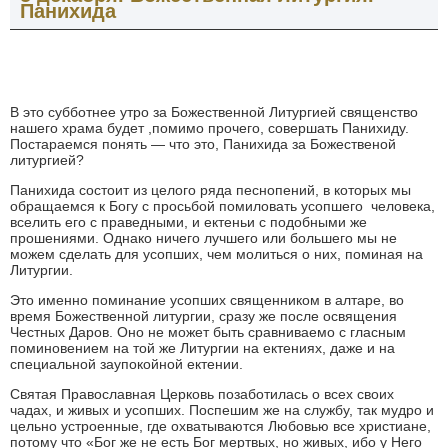
Панихида
В это субботнее утро за Божественной Литургией священство
нашего храма будет ,помимо прочего, совершать Панихиду.
Постараемся понять — что это, Панихида за Божественой
литургией?
Панихида состоит из целого ряда песнопений, в которых мы
обращаемся к Богу с просьбой помиловать усопшего человека,
вселить его с праведными, и ектеньи с подобными же
прошениями. Однако ничего лучшего или большего мы не
можем сделать для усопших, чем молиться о них, поминая на
Литургии.
Это именно поминание усопших священником в алтаре, во
время Божественной литургии, сразу же после освящения
Честных Даров. Оно не может быть сравниваемо с гласным
поминовением на той же Литургии на ектениях, даже и на
специальной заупокойной ектении.
Святая Православная Церковь позаботилась о всех своих
чадах, и живых и усопших. Поспешим же на службу, так мудро и
цельно устроенные, где охватываются Любовью все христиане,
потому что
«Б
ог же не есть Бог мертвых, но живых, ибо у Него