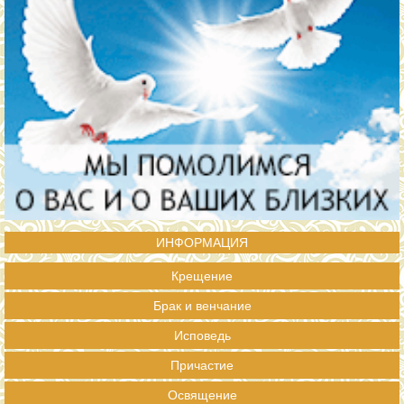
ИНФОРМАЦИЯ
Крещение
Брак и венчание
Исповедь
Причастие
Освящение