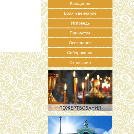
Крещение
Брак и венчание
Исповедь
Причастие
Освящение
Соборование
Отпевание