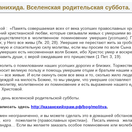
анихида. Вселенская родительская суббота.
ой : «Память совершаемая всех от века усопших православных хри
ний христианской любви, которые связывали живых с умершими во
существляется в молитвенном поминовении умерших (усопших). Г
х; у Него все живы (Лк. 20, 28). Умершие не перестают жить за гро
емую и спасительную силу молитвы, если мы просим по воле Сына
 умерших есть несомненная воля Божия, ибо Христос умер и воскре
вить души, с верой ожидавшие его пришествия (1 Пет. 3, 19).
молить о помиловании наших усопших дорогих и близких. Торжеств
носит великую пользу и помощь умершим отцам и братьям нашим и
 все живые. И если окинуть оком все века и то, сколько жило люде
деждой на милость Божию, то мы увидим, что умершие составляют
молитву, молитвенное их поминовение и есть выражение нашего ед
и Христовой.
в день вселенской родительской субботы.
написать здесь
http://казанский
храм.рф/bog/moli
tva
,
имен неограниченно, и вы можете сделать это в домашней обстано
ех, кого пожелаете (православных христиан). Писать имена жела
сандра… Если вы желаете заказать особое поминовение или молебе