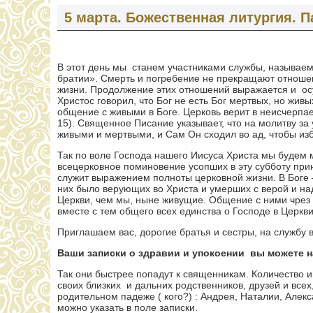
5 марта. Божественная литургия. П
В этот день мы станем участниками службы, называем
братии». Смерть и погребение не прекращают отноше
жизни. Продолжение этих отношений выражается и о
Христос говорил, что Бог не есть Бог мертвых, но живы
общение с живыми в Боге. Церковь верит в неисчерпа
15). Священное Писание указывает, что на молитву за
живыми и мертвыми, и Сам Он сходил во ад, чтобы изба
Так по воле Господа нашего Иисуса Христа мы будем 
всецерковное поминовение усопших в эту субботу при
служит выражением полноты церковной жизни. В Боге —
них было верующих во Христа и умерших с верой и на
Церкви, чем мы, ныне живущие. Общение с ними чрез 
вместе с тем общего всех единства о Господе в Церкв
Приглашаем вас, дорогие братья и сестры, на службу 
Ваши записки о здравии и упокоении вы можете 
Так они быстрее попадут к священникам. Количество 
своих близких и дальних родственников, друзей и вс
родительном падеже ( кого?) : Андрея, Наталии, Алек
можно указать в поле записки.