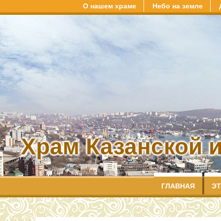
О нашем храме
Небо на земле
Храм Казанской 
ГЛАВНАЯ
ЭТ