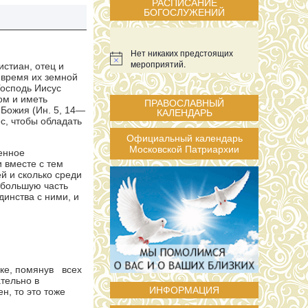
РАСПИСАНИЕ
БОГОСЛУЖЕНИЙ
Нет никаких предстоящих
мероприятий.
стиан, отец и
 время их земной
осподь Иисус
бом и иметь
ПРАВОСЛАВНЫЙ
 Божия (Ин. 5, 14—
КАЛЕНДАРЬ
с, чтобы обладать
Официальный календарь
Московской Патриархии
енное
 вместе с тем
й и сколько среди
 большую часть
инства с ними, и
вке, помянув всех
тельно в
ИНФОРМАЦИЯ
н, то это тоже