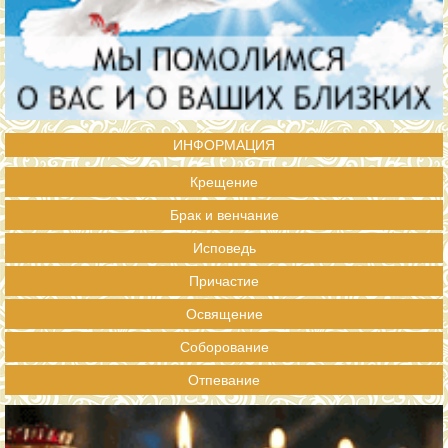
ИНФОРМАЦИЯ
Крещение
Брак и венчание
Исповедь
Причастие
Освящение
Соборование
Отпевание