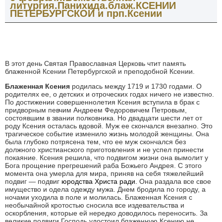
литургия.Панихида.блаж.КСЕНИИ
ПЕТЕРБУРГСКОЙ и прп.Ксении
В этот день Святая Православная Церковь чтит память
блаженной Ксении Петербургской и преподобной Ксении.
Блаженная Ксения
родилась между 1719 и 1730 годами. О
родителях ее, о детских и отроческих годах ничего не известно.
По достижении совершеннолетия Ксения вступила в брак с
придворным певчим Андреем Федоровичем Петровым,
состоявшим в звании полковника. Но двадцати шести лет от
роду Ксения осталась вдовой. Муж ее скончался внезапно. Это
трагическое событие изменило жизнь молодой женщины. Она
была глубоко потрясена тем, что ее муж скончался без
должного христианского приготовления и не успел принести
покаяние. Ксения решила, что подвигом жизни она вымолит у
Бога прощение прегрешений раба Божьего Андрея. С этого
момента она умерла для мира, приняв на себя тяжелейший
подвиг — подвиг
юродства Христа ради.
Она раздала все свое
имущество и одела одежду мужа. Днем бродила по городу, а
ночами уходила в поле и молилась. Блаженная Ксения с
необычайной кротостью сносила все издевательства и
оскорбления, которые ей нередко доводилось переносить. За
великие подвиги Господь удостоил блаженную Ксению не