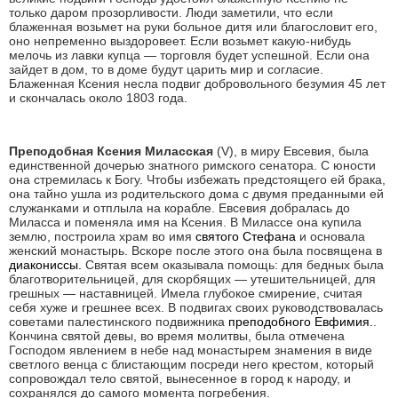
только даром прозорливости. Люди заметили, что если
блаженная возьмет на руки больное дитя или благословит его,
оно непременно выздоровеет. Если возьмет какую-нибудь
мелочь из лавки купца — торговля будет успешной. Если она
зайдет в дом, то в доме будут царить мир и согласие.
Блаженная Ксения несла подвиг добровольного безумия 45 лет
и скончалась около 1803 года.
Преподобная Ксения Миласская
(
V
), в миру Евсевия, была
единственной дочерью знатного римского сенатора. С юности
она стремилась к Богу. Чтобы избежать предстоящего ей брака,
она тайно ушла из родительского дома с двумя преданными ей
служанками и отплыла на корабле. Евсевия добралась до
Миласса и поменяла имя на Ксения. В Милассе она купила
землю, построила храм во имя
святого Стефана
и основала
женский монастырь. Вскоре после этого она была посвящена в
диакониссы.
Святая всем оказывала помощь: для бедных была
благотворительницей, для скорбящих — утешительницей, для
грешных — наставницей. Имела глубокое смирение, считая
себя хуже и грешнее всех. В подвигах своих руководствовалась
советами палестинского подвижника
преподобного Евфимия.
.
Кончина святой девы, во время молитвы, была отмечена
Господом явлением в небе над монастырем знамения в виде
светлого венца с блистающим посреди него крестом, который
сопровождал тело святой, вынесенное в город к народу, и
сохранялся до самого момента погребения.