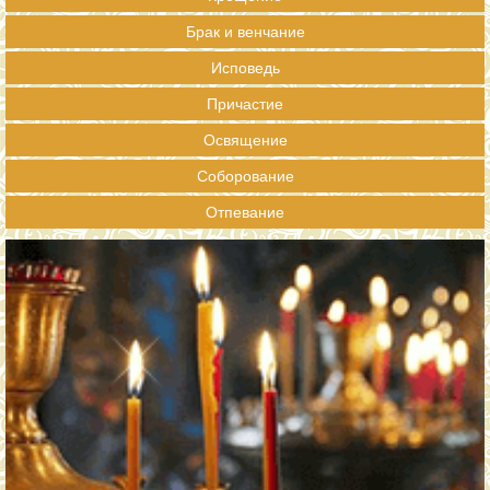
Брак и венчание
Исповедь
Причастие
Освящение
Соборование
Отпевание