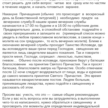
стоит решить для себя вопрос : читаю все сразу или по частям
в течение недели, и начать готовиться заранее.
Накануне Причащения (обычно это происходит в воскресный
день за Божественной литургией) ) необходимо придти на
вечернюю службу.В нашем храме вечерние службы
начинаются в 17:00 по будням и в 16:00 по субботним дням.
Предварительно дома, в спокойной обстановке подумайте о
своих прегрешениях и запишите их (примерный список можно
увидеть в любом православном молитвослове, в самом конце »
молитв на сон грядущим», то есть вечерних молитв). Ближе к
окончанию вечерней службы проходит Таинство Исповеди, где
вы исповедуете ваши грехи перед Господом, священник же
является лишь свидетелем вашего покаяния. Так и говорите :
прости меня, Господи, согрешил : леностью, пьянством,
гневом… Обычно после исповеди, прихожане берут у батюшки
благословение на принятие Святого Причастия. Так и просят :
батюшка, благословите завтра на Причастие. Особо отмечаем:
после 12 ночи следует воздержаться от пищи, воды и курения
до самого момента принятия Святого Причастия. Это время
называется евхаристическим постом. Людям больным,
принимающим лекарства, нужно подойти к священнику и
рассказать об этом.
Просим вас учесть, что это — самые общие рекомендации.
Если у вас есть вопросы или вы затрудняетесь в выполнении
чего-то из написанного, нужно обратиться к священнику и
проговорить эти моменты для определения индивидуальной