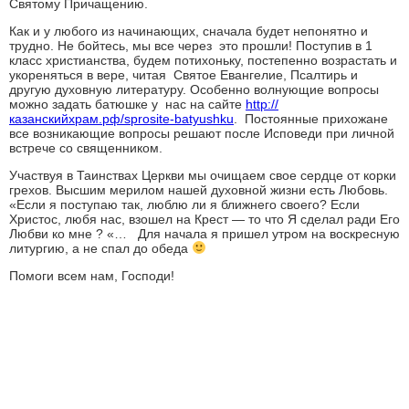
Святому Причащению.
Как и у любого из начинающих, сначала будет непонятно и
трудно. Не бойтесь, мы все через это прошли! Поступив в 1
класс христианства, будем потихоньку, постепенно возрастать и
укореняться в вере, читая Святое Евангелие, Псалтирь и
другую духовную литературу. Особенно волнующие вопросы
можно задать батюшке у нас на сайте
http://
казанскийхрам.рф/sprosite-batyushku
. Постоянные прихожане
все возникающие вопросы решают после Исповеди при личной
встрече со священником.
Участвуя в Таинствах Церкви мы очищаем свое сердце от корки
грехов. Высшим мерилом нашей духовной жизни есть Любовь.
«Если я поступаю так, люблю ли я ближнего своего? Если
Христос, любя нас, взошел на Крест — то что Я сделал ради Его
Любви ко мне ? «… Для начала я пришел утром на воскресную
литургию, а не спал до обеда
Помоги всем нам, Господи!