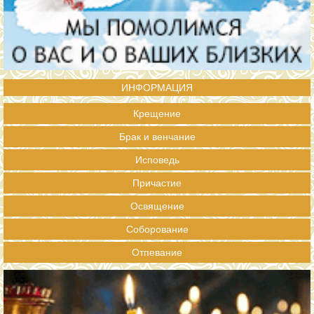
ИНФОРМАЦИЯ
Крещение
Брак и венчание
Исповедь
Причастие
Освящение
Соборование
Отпевание