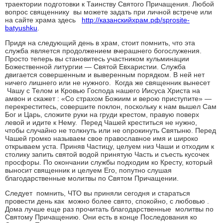
траектории подготовки к Таинству Святого Причащения. Любой
вопрос священнику вы можете задать при личной встрече или
на сайте храма здесь
http://казанскийхрам.рф/sprosite-
batyushku
.
Придя на следующий день в храм, стоит помнить, что эта
служба является продолжением вчерашнего богослужения.
Просто теперь вы становитесь участником кульминации
Божественной литургии — Святой Евхаристии. Служба
двигается совершенным и выверенным порядком. В ней нет
ничего лишнего или не нужного. Когда же священник вынесет
Чашу с Телом и Кровью Господа нашего Иисуса Христа на
амвон и скажет : «Со страхом Божиим и верою приступите» —
перекреститесь, совершите поклон, поскольку к нам вышел Сам
Бог и Царь, сложите руки на груди крестом, правую поверх
левой и идите к Нему. Перед Чашей креститься не нужно,
чтобы случайно не толкнуть или не опрокинуть Святыню. Перед
Чашей громко называем свое православное имя и широко
открываем уста. Приняв Частицу, целуем низ Чаши и отходим к
столику запить святой водой принятую Часть и съесть кусочек
просфоры. По окончании службы подходим ко Кресту, который
выносит священник и целуем Его, попутно слушая
благодарственные молитвы по Святом Причащении.
Следует помнить, ЧТО вы приняли сегодня и стараться
провести день как можно более свято, спокойно, с любовью .
Дома лучше еще раз прочитать благодарственные молитвы по
Святому Причащению. Они есть в конце Последования ко