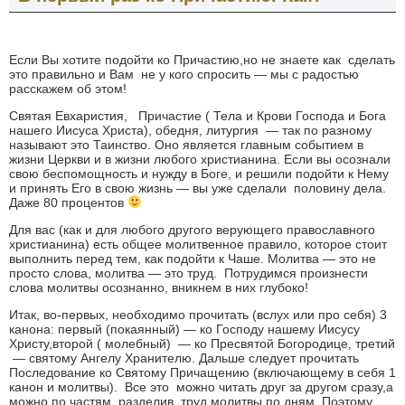
Если Вы хотите подойти ко Причастию,но не знаете как сделать
это правильно и Вам не у кого спросить — мы с радостью
расскажем об этом!
Святая Евхаристия, Причастие ( Тела и Крови Господа и Бога
нашего Иисуса Христа), обедня, литургия — так по разному
называют это Таинство. Оно является главным событием в
жизни Церкви и в жизни любого христианина. Если вы осознали
свою беспомощность и нужду в Боге, и решили подойти к Нему
и принять Его в свою жизнь — вы уже сделали половину дела.
Даже 80 процентов
Для вас (как и для любого другого верующего православного
христианина) есть общее молитвенное правило, которое стоит
выполнить перед тем, как подойти к Чаше. Молитва — это не
просто слова, молитва — это труд. Потрудимся произнести
слова молитвы осознанно, вникнем в них глубоко!
Итак, во-первых, необходимо прочитать (вслух или про себя) 3
канона: первый (покаянный) — ко Господу нашему Иисусу
Христу,второй ( молебный) — ко Пресвятой Богородице, третий
— святому Ангелу Хранителю. Дальше следует прочитать
Последование ко Святому Причащению (включающему в себя 1
канон и молитвы). Все это можно читать друг за другом сразу,а
можно по частям, разделив труд молитвы по дням. Поэтому