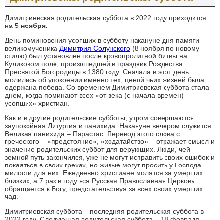
Димитриевская родительская суббота в 2022 году приходится
на 5
ноября.
День поминовения усопших в субботу накануне дня памяти
великомученика
Димитрия Солунского
(8 ноября по новому
стилю) был установлен после кровопролитной битвы на
Куликовом поле, произошедшей в праздник Рождества
Пресвятой Богородицы в 1380 году. Сначала в этот день
молились об упокоении именно тех, ценой чьих жизней была
одержана победа. Со временем Димитриевская суббота стала
днем, когда поминают всех «от века (с начала времен)
усопших» христиан.
Как и в другие родительские субботы, утром совершаются
заупокойная Литургия и панихида. Накануне вечером служится
Великая панихида – Парастас. Перевод этого слова с
греческого – «предстояние», «ходатайство» – отражает смысл и
значение родительских суббот для верующих. Люди, чей
земной путь закончился, уже не могут исправить своих ошибок и
покаяться в своих грехах, но живые могут просить у Господа
милости для них. Ежедневно христиане молятся за умерших
близких, а 7 раз в году вся Русская Православная Церковь
обращается к Богу, предстательствуя за всех своих умерших
чад.
Димитриевская суббота – последняя родительская суббота в
2022 году. Следующая родительская суббота – 18 февраля