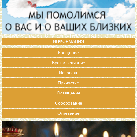
ИНФОРМАЦИЯ
Крещение
Брак и венчание
Исповедь
Причастие
Освящение
Соборование
Отпевание