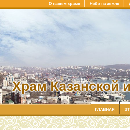
О нашем храме
Небо на земле
Храм Казанской 
ГЛАВНАЯ
ЭТ