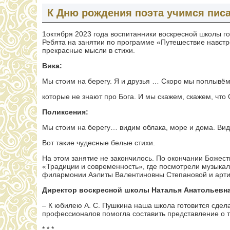
К Дню рождения поэта учимся писа
1октября 2023 года воспитанники воскресной школы г
Ребята на занятии по программе «Путешествие навстре
прекрасные мысли в стихи.
Вика:
Мы стоим на берегу. Я и друзья … Скоро мы поплывём
которые не знают про Бога. И мы скажем, скажем, что
Поликсения:
Мы стоим на берегу… видим облака, море и дома. Види
Вот такие чудесные белые стихи.
На этом занятие не закончилось. По окончании Божес
«Традиции и современность», где посмотрели музыкал
филармонии Аэлиты Валентиновны Степановой и арти
Директор воскресной школы Наталья Анатольевн
– К юбилею А. С. Пушкина наша школа готовится сдела
профессионалов помогла составить представление о т
* * *