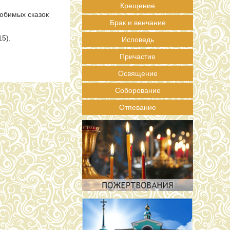
Крещение
любимых сказок
Брак и венчание
5).
Исповедь
Причастие
Освящение
Соборование
Отпевание