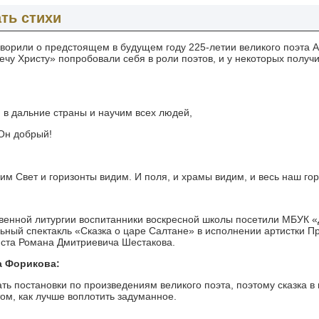
ть стихи
оворили о предстоящем в будущем году 225-летии великого поэта 
чу Христу» попробовали себя в роли поэтов, и у некоторых получ
 в дальние страны и научим всех людей,
 Он добрый!
м Свет и горизонты видим. И поля, и храмы видим, и весь наш гор
твенной литургии воспитанники воскресной школы посетили МБУК «
ьный спектакль «Сказка о царе Салтане» в исполнении артистки П
ста Романа Дмитриевича Шестакова.
а Форикова:
ть постановки по произведениям великого поэта, поэтому сказка в
ом, как лучше воплотить задуманное.