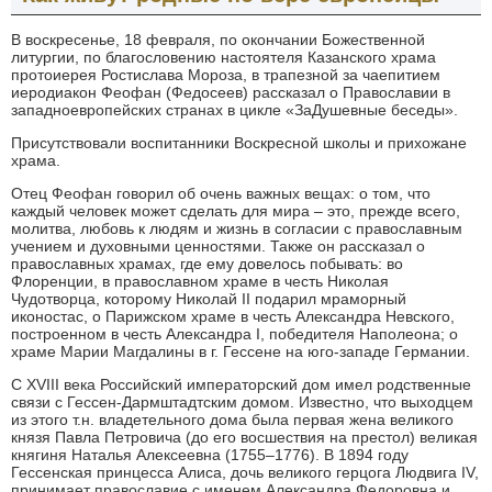
В воскресенье, 18 февраля, по окончании Божественной
литургии, по благословению настоятеля Казанского храма
протоиерея Ростислава Мороза, в трапезной за чаепитием
иеродиакон Феофан (Федосеев) рассказал о Православии в
западноевропейских странах в цикле «ЗаДушевные беседы».
Присутствовали воспитанники Воскресной школы и прихожане
храма.
Отец Феофан говорил об очень важных вещах: о том, что
каждый человек может сделать для мира – это, прежде всего,
молитва, любовь к людям и жизнь в согласии с православным
учением и духовными ценностями. Также он рассказал о
православных храмах, где ему довелось побывать: во
Флоренции, в православном храме в честь Николая
Чудотворца, которому Николай II подарил мраморный
иконостас, о Парижском храме в честь Александра Невского,
построенном в честь Александра I, победителя Наполеона; о
храме Марии Магдалины в г. Гессене на юго-западе Германии.
С XVIII века Российский императорский дом имел родственные
связи с Гессен-Дармштадтским домом. Известно, что выходцем
из этого т.н. владетельного дома была первая жена великого
князя Павла Петровича (до его восшествия на престол) великая
княгиня Наталья Алексеевна (1755–1776). В 1894 году
Гессенская принцесса Алиса, дочь великого герцога Людвига IV,
принимает православие с именем Александра Федоровна и