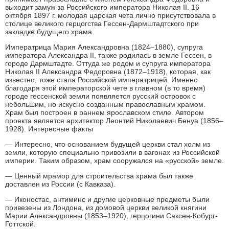
выходит замуж за Российского императора Николая II. 16
октября 1897 г. молодая царская чета лично присутствовала в
столице великого герцогства Гессен-Дармштадтского при
закладке будущего храма.
Императрица Мария Александровна (1824–1880), супруга
императора Александра II, также родилась в земле Гессен, в
городе Дармштадте. Оттуда же родом и супруга императора
Николая II Александра Федоровна (1872–1918), которая, как
известно, тоже стала Российской императрицей. Именно
благодаря этой императорской чете в главном (в то время)
городе гессенской земли появляется русский островок с
небольшим, но искусно созданным православным храмом.
Храм был построен в раннем ярославском стиле. Автором
проекта является архитектор Леонтий Николаевич Бенуа (1856–
1928). Интересные факты
— Интересно, что основанием будущей церкви стал холм из
земли, которую специально привозили в вагонах из Российской
империи. Таким образом, храм сооружался на «русской» земле.
— Ценный мрамор для строительства храма был также
доставлен из России (с Кавказа).
— Иконостас, антиминс и другие церковные предметы были
привезены из Лондона, из домовой церкви великой княгини
Марии Александровны (1853–1920), герцогини Саксен-Кобург-
Готтской.