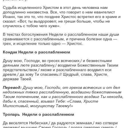
Судьба исцеленного Христом в этот день человека нам
доподлинно неизвестна. Все, что говорит о нем евангелист
Иоанн, так это то, что позднее Христос встретил его в храме и
сказал: «Вот, ты выздоровел; не греши больше, чтобы не
случилось с тобою чего хуже».
В текстах богослужения Недели о расслабленном наши души
сравниваются с расслабленным, и причина болезни одна —
грех, и исцеление только одно — Христос.
Кондак Недели о расслабленном
Душу мою, Господи, во гресех всяческих,/ и безместными
деяньми люте разслаблену,/ воздвигни Божественным Твоим
предстательством,/ якоже и разслабленнаго воздвигл еси
древле,/ да зову Ти спасаемь:// Щедрый, слава, Христе,
державе Твоей.
Перевод:
Душу мою, Господи, от грехов всяческих и от дел
недолжных тяжко расслабленную, воздвигни божественным
Твоим попечением, как и расслабленного воздвиг Ты некогда,
дабы я, спасенный, взывал Тебе: «Слава, Христе
Милостивый, могуществу Твоему!»
Тропарь Недели о расслабленном
Да веселятся Небесная,/ да pадуются земнаая,/ яко сотвоpи
деpжаву/ мышцею Своею Господь,/ попpа смеpтию смеpть,/