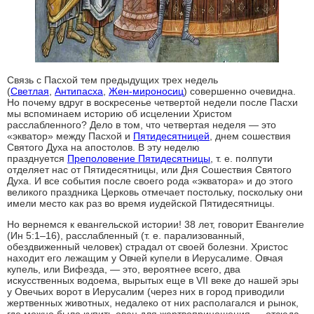
Связь с Пасхой тем предыдущих трех недель
(
Светлая
,
Антипасха
,
Жен-мироносиц
) совершенно очевидна.
Но почему вдруг в воскресенье четвертой недели после Пасхи
мы вспоминаем историю об исцелении Христом
расслабленного? Дело в том, что четвертая неделя — это
«экватор» между Пасхой и
Пятидесятницей
, днем сошествия
Святого Духа на апостолов. В эту неделю
празднуется
Преполовение Пятидесятницы
, т. е. полпути
отделяет нас от Пятидесятницы, или Дня Сошествия Святого
Духа. И все события после своего рода «экватора» и до этого
великого праздника Церковь отмечает постольку, поскольку они
имели место как раз во время иудейской Пятидесятницы.
Но вернемся к евангельской истории! 38 лет, говорит Еванге­лие
(Ин 5:1–16), расслабленный (т. е. парализованный,
обездвиженный человек) страдал от своей болезни. Христос
находит его лежащим у Овчей купели в Иерусалиме. Овчая
купель, или Вифезда, — это, вероятнее всего, два
искусственных водоема, вырытых еще в VII веке до нашей эры
у Овечьих ворот в Иерусалим (через них в город приводили
жертвенных животных, недалеко от них располагался и рынок,