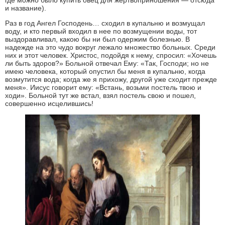
где можно было купить овец для жертвоприношения — отсюда
и название).
Раз в год Ангел Господень… сходил в купальню и возмущал
воду, и кто первый входил в нее по возмущении воды, тот
выздоравливал, какою бы ни был одержим болезнью. В
надежде на это чудо вокруг лежало множество больных. Среди
них и этот человек. Христос, подойдя к нему, спросил: «Хочешь
ли быть здоров?» Больной отвечал Ему: «Так, Господи; но не
имею человека, который опустил бы меня в купальню, когда
возмутится вода; когда же я прихожу, другой уже сходит прежде
меня». Иисус говорит ему: «Встань, возьми постель твою и
ходи». Больной тут же встал, взял постель свою и пошел,
совершенно исцелившись!