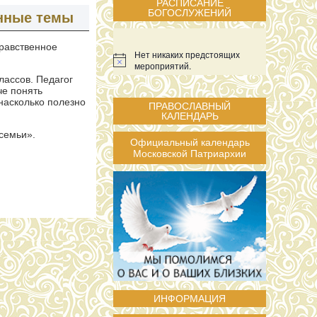
РАСПИСАНИЕ
БОГОСЛУЖЕНИЙ
енные темы
равственное
Нет никаких предстоящих
мероприятий.
лассов. Педагог
че понять
насколько полезно
ПРАВОСЛАВНЫЙ
КАЛЕНДАРЬ
 семьи».
Официальный календарь
Московской Патриархии
ИНФОРМАЦИЯ