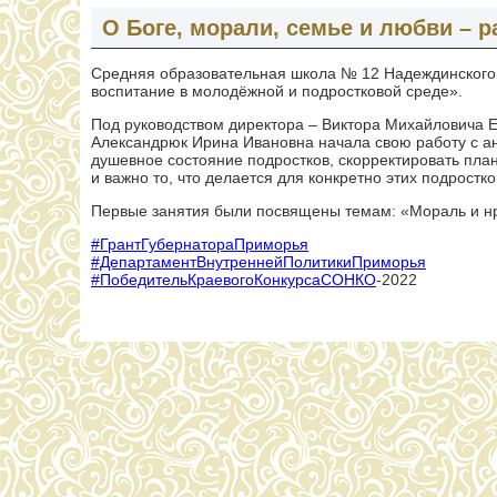
О Боге, морали, семье и любви – 
Средняя образовательная школа № 12 Надеждинского 
воспитание в молодёжной и подростковой среде».
Под руководством директора – Виктора Михайловича Е
Александрюк Ирина Ивановна начала свою работу с ан
душевное состояние подростков, скорректировать пла
и важно то, что делается для конкретно этих подростко
Первые занятия были посвящены темам: «Мораль и н
#ГрантГубернатораПриморья
#ДепартаментВнутреннейПолитикиПриморья
#ПобедительКраевогоКонкурсаСОНКО
-2022