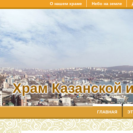
О нашем храме
Небо на земле
Храм Казанской 
ГЛАВНАЯ
ЭТ