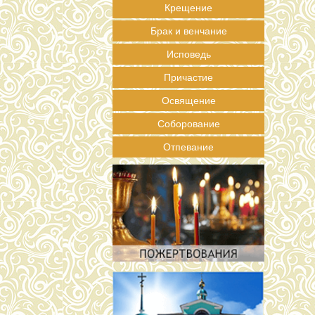
Крещение
Брак и венчание
Исповедь
Причастие
Освящение
Соборование
Отпевание