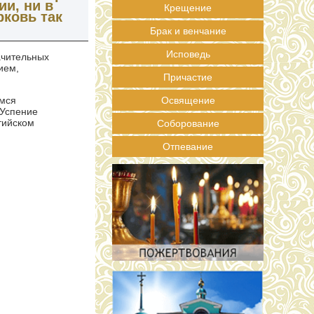
и, ни в
Крещение
рковь так
Брак и венчание
Исповедь
ачительных
ием,
Причастие
Освящение
имся
 Успение
тийском
Соборование
Отпевание