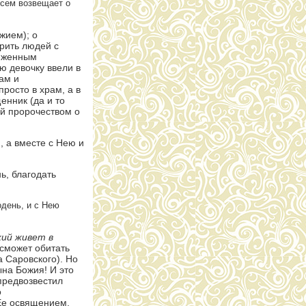
всем возвещает о
жием); о
ирить людей с
ряженным
ю девочку ввели в
ам и
просто в храм, а в
енник (да и то
ей пророчеством о
 а вместе с Нею и
ь, благодать
день, и с Нею
жий живет в
 сможет обитать
а Саровского). Но
на Божия! И это
предвозвестил
о
Ее освящением,