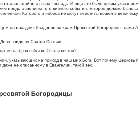
Ее готовил втайне от всех Господь. И еще это было ярким указани
ским представлениям того дивного события, которое должно было 
вселенной, Которого и небеса не могут вместить, вошел в девическ
ащем на праздник Введения во храм Пресвятой Богородицы, даже 
 Дева вниде во Святая Святых.
как могла Дева войти во Святая святых?
ий, указывающих на приход в наш мир Бога. Вот почему Церковь 
 даже не описанному в Евангелии, такой вес.
»
Пресвятой Богородицы