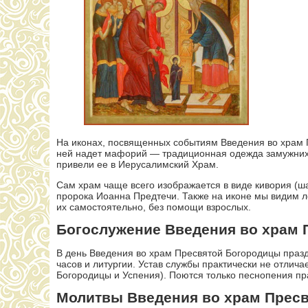
На иконах, посвященных событиям Введения во храм 
ней надет мафорий — традиционная одежда замужних
привели ее в Иерусалимский Храм.
Сам храм чаще всего изображается в виде кивория (ш
пророка Иоанна Предтечи. Также на иконе мы видим 
их самостоятельно, без помощи взрослых.
Богослужение Введения во храм
В день Введения во храм Пресвятой Богородицы празд
часов и литургии. Устав службы практически не отлич
Богородицы и Успения). Поются только песнопения пр
Молитвы Введения во храм Прес