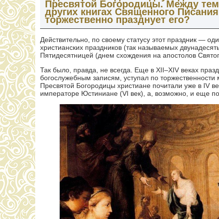
Пресвятой Богородицы. Между тем 
других книгах Священного Писания.
торжественно празднует его?
Действительно, по своему статусу этот праздник — од
христианских праздников (так называемых двунадеся
Пятидесятницей (днем схождения на апостолов Святого
Так было, правда, не всегда. Еще в XII–XIV веках пр
богослужебным записям, уступал по торжественности м
Пресвятой Богородицы христиане почитали уже в IV ве
императоре Юстиниане (VI век), а, возможно, и еще п