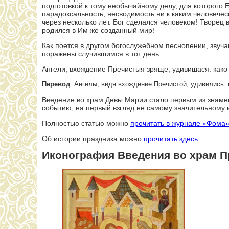
подготовкой к тому необычайному делу, для которого 
парадоксальность, несводимость ни к каким человече
через несколько лет. Бог сделался человеком! Творец 
родился в Им же созданный мир!
Как поется в другом богослужебном песнопении, звуч
поражены случившимся в тот день:
Ангели, вхождение Пречистыя зряще, удивишася: како
Перевод
: Ангелы, видя вхождение Пречистой, удивились: 
Введение во храм Девы Марии стало первым из знамен
событию, на первый взгляд не самому значительному и
Полностью статью можно
прочитать в журнале «Фома
Об истории праздника можно
прочитать здесь.
Иконография Введения во храм 