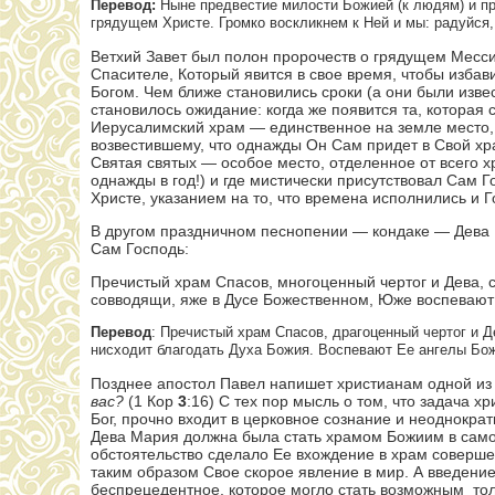
Перевод:
Ныне предвестие милости Божией (к людям) и пр
грядущем Христе. Громко воскликнем к Ней и мы: радуйся
Ветхий Завет был полон пророчеств о грядущем Месси
Спасителе, Который явится в свое время, чтобы избав
Богом. Чем ближе становились сроки (а они были изве
становилось ожидание: когда же появится та, которая
Иерусалимский храм — единственное на земле место,
возвестившему, что однажды Он Сам придет в Свой хр
Святая святых — особое место, отделенное от всего х
однажды в год!) и где мистически присутствовал Сам
Христе, указанием на то, что времена исполнились и Г
В другом праздничном песнопении — кондаке — Дева 
Сам Господь:
Пречистый храм Спасов, многоценный чертог и Дева, 
совводящи, яже в Дусе Божественном, Юже воспевают
Перевод
: Пречистый храм Спасов, драгоценный чертог и 
нисходит благодать Духа Божия. Воспевают Ее ангелы Бо
Позднее апостол Павел напишет христианам одной из
вас?
(1 Кор
3
:16) С тех пор мысль о том, что задача х
Бог, прочно входит в церковное сознание и неоднокра
Дева Мария должна была стать храмом Божиим в самом
обстоятельство сделало Ее вхождение в храм соверше
таким образом Свое скорое явление в мир. А введени
беспрецедентное, которое могло стать возможным то