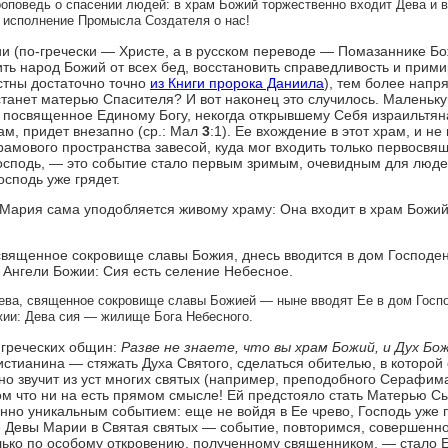
оповедь о спасении людей: в храм Божий торжественно входит Дева и 
, исполнение Промысла Создателя о нас!
и (по-гречески — Христе, а в русском переводе — Помазаннике Бо
ить народ Божий от всех бед, восстановить справедливость и прим
стны достаточно точно
из Книги пророка Даниила
), тем более нап
 станет матерью Спасителя? И вот наконец это случилось. Маленьку
 посвященное Единому Богу, некогда открывшему Себя израильтян
ам, придет внезапно (ср.: Мал
3
:1). Ее вхождение в этот храм, и не 
рамового пространства завесой, куда мог входить только первосвящ
 Господь, — это событие стало первым зримым, очевидным для люд
осподь уже грядет.
Мария сама уподобляется живому храму: Она входит в храм Божий,
священное сокровище славы Божия, днесь вводится в дом Господен
 Ангели Божии: Сия есть селение Небесное.
Дева, священное сокровище славы Божией — ныне вводят Ее в дом Госпо
жии: Дева сия — жилище Бога Небесного.
 греческих общин:
Разве не знаете, что вы храм Божий, и Дух Бо
ристианина — стяжать Духа Святого, сделаться обителью, в которой
тно звучит из уст многих святых (например, преподобного Серафим
 что ни на есть прямом смысле! Ей предстояло стать Матерью Сы
нно уникальным событием: еще не войдя в Ее чрево, Господь уже 
е Девы Марии в Святая святых — событие, повторимся, совершенн
лько по особому откровению, полученному священником, — стало 