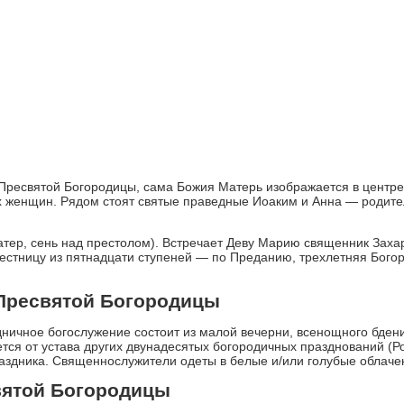
Пресвятой Богородицы, сама Божия Матерь изображается в центре
 женщин. Рядом стоят святые праведные Иоаким и Анна — родите
атер, сень над престолом). Встречает Деву Марию священник Заха
лестницу из пятнадцати ступеней — по Преданию, трехлетняя Бог
 Пресвятой Богородицы
ничное богослужение состоит из малой вечерни, всенощного бдения
ается от устава других двунадесятых богородичных празднований (Р
аздника. Священнослужители одеты в белые и/или голубые облаче
вятой Богородицы