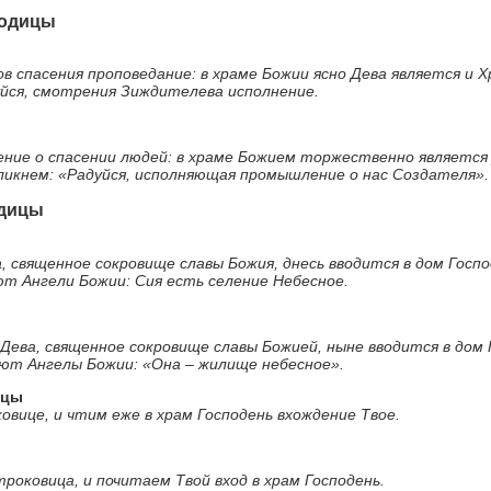
ородицы
в спасения проповедание: в храме Божии ясно Дева является и 
уйся, смотрения Зиждителева исполнение.
ние о спасении людей: в храме Божием торжественно является 
ликнем: «Радуйся, исполняющая промышление о нас Создателя».
родицы
 священное сокровище славы Божия, днесь вводится в дом Госпо
т Ангели Божии: Сия есть селение Небесное.
ева, священное сокровище славы Божией, ныне вводится в дом Г
ают Ангелы Божии: «Она – жилище небесное».
дицы
вице, и чтим еже в храм Господень вхождение Твое.
роковица, и почитаем Твой вход в храм Господень.