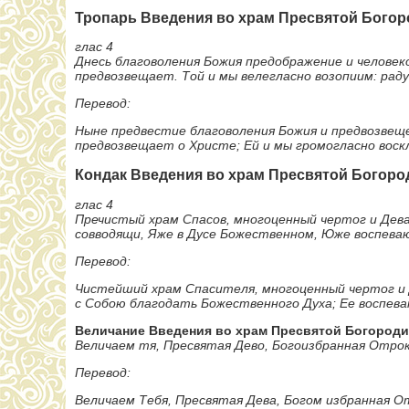
Тропарь Введения во храм Пресвятой Бог
глас 4
Днесь благоволения Божия предображение и человеко
предвозвещает. Той и мы велегласно возопиим: рад
Перевод:
Ныне предвестие благоволения Божия и предвозвеще
предвозвещает о Христе; Ей и мы громогласно воск
Кондак Введения во храм Пресвятой Бого
глас 4
Пречистый храм Спасов, многоценный чертог и Дева,
совводящи, Яже в Дусе Божественном, Юже воспеваю
Перевод:
Чистейший храм Спасителя, многоценный чертог и Д
с Собою благодать Божественного Духа; Ее воспев
Величание Введения во храм Пресвятой Богоро
Величаем тя, Пресвятая Дево, Богоизбранная Отроко
Перевод:
Величаем Тебя, Пресвятая Дева, Богом избранная От