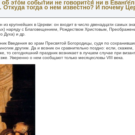
об этом событии не говорится ни в Евангели
 Откуда тогда о нем известно? И почему Це
ин из крупнейших в Церкви: он входит в число двенадцати самых зн
тых) наряду с Благовещением, Рождеством Христовым, Преображен
 Духа) и др.
аздник Введения во храм Пресвятой Богородицы, судя по сохранивш
ногим другим. Да и возник он сравнительно поздно: если, скажем,
ке, то сегодняшний праздник возникает в лучшем случае при визан
озже. Уверенно о нем сообщают только месяцесловы VIII века.