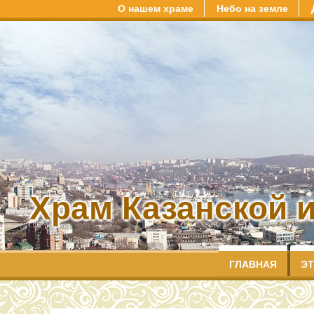
О нашем храме
Небо на земле
Храм Казанской 
ГЛАВНАЯ
ЭТ