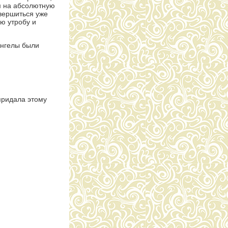
ем на абсолютную
свершиться уже
ую утробу и
Ангелы были
придала этому