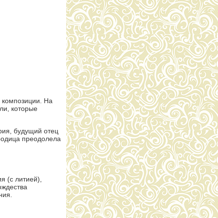
 композиции. На
ли, которые
рия, будущий отец
ородица преодолела
 (с литией),
ождества
ния.