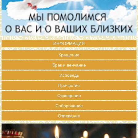
ИНФОРМАЦИЯ
Крещение
Брак и венчание
Исповедь
Причастие
Освящение
Соборование
Отпевание