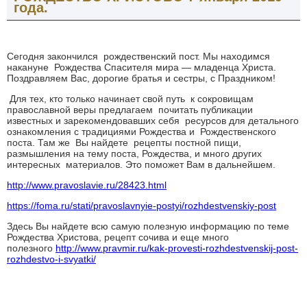
года.
Сегодня закончился рождественский пост. Мы находимся
накануне Рождества Спасителя мира — младенца Христа.
Поздравляем Вас, дорогие братья и сестры, с Праздником!
Для тех, кто только начинает свой путь к сокровищам
православной веры предлагаем почитать публикации
известных и зарекомендовавших себя ресурсов для детального
ознакомления с традициями Рождества и Рождественского
поста. Там же Вы найдете рецепты постной пищи,
размышления на тему поста, Рождества, и много других
интересных материалов. Это поможет Вам в дальнейшем.
http://www.pravoslavie.ru/28423.html
https://foma.ru/stati/pravoslavnyie-postyi/rozhdestvenskiy-post
Здесь Вы найдете всю самую полезную информацию по теме
Рождества Христова, рецепт сочива и еще много
полезного
http://www.pravmir.ru/kak-provesti-rozhdestvenskij-post-
rozhdestvo-i-svyatki/