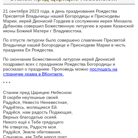
21 сентября 2023 года, в день празднования Рождества
Пресвятой Владычицы нашей Богородицы и Приснодевы
Марии, иерей Дионисий Гордеев в сослужении иерея Михаила
Дубанова совершил Божественную литургию в храме Казанской
иконы Божией Матери г. Владивостока.
По отпусте литургии было совершено славление Пресвятой
Владычице нашей Богородице и Приснодеве Марии в честь
праздника Ея Рождества.
По окончании Божественной литургии иерей Дионисий
поздравил всех с праздником Рождества Богородицы и
рассказал о празднике. Проповедь можно
послушать на
страничке храма в ВКонтакте.
* * *
Станем пред Царицею Небесною
В скорби неутешные своей.
Радуйся, Невесто Неневестная,
Радуйтесь, молящиеся Ей.
Радуйся, нам радость Подающая,
Верных благодатью осияй.
Никого ещё к Тебе грядущего
Не отвергла, Радосте моя.
Радуйся, Земле обетования,
Слышишь, как Тебе народ поет.