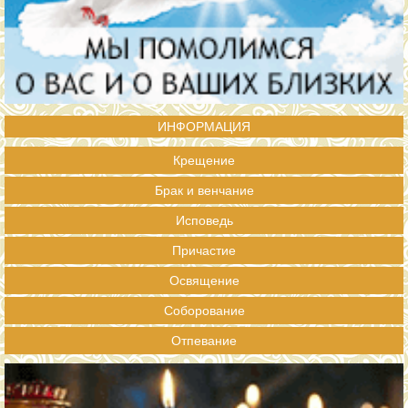
ИНФОРМАЦИЯ
Крещение
Брак и венчание
Исповедь
Причастие
Освящение
Соборование
Отпевание