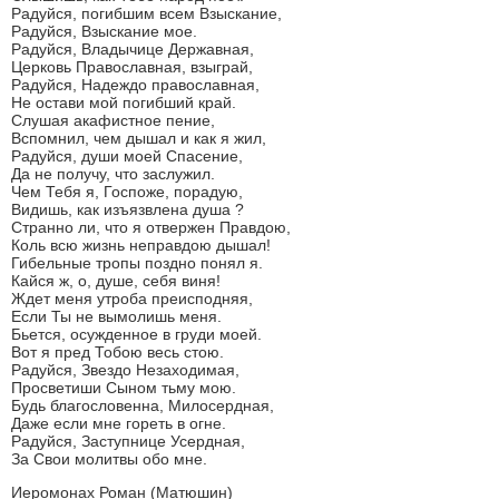
Радуйся, погибшим всем Взыскание,
Радуйся, Взыскание мое.
Радуйся, Владычице Державная,
Церковь Православная, взыграй,
Радуйся, Надеждо православная,
Не остави мой погибший край.
Слушая акафистное пение,
Вспомнил, чем дышал и как я жил,
Радуйся, души моей Спасение,
Да не получу, что заслужил.
Чем Тебя я, Госпоже, порадую,
Видишь, как изъязвлена душа ?
Странно ли, что я отвержен Правдою,
Коль всю жизнь неправдою дышал!
Гибельные тропы поздно понял я.
Кайся ж, о, душе, себя виня!
Ждет меня утроба преисподняя,
Если Ты не вымолишь меня.
Бьется, осужденное в груди моей.
Вот я пред Тобою весь стою.
Радуйся, Звездо Незаходимая,
Просветиши Сыном тьму мою.
Будь благословенна, Милосердная,
Даже если мне гореть в огне.
Радуйся, Заступнице Усердная,
За Свои молитвы обо мне.
Иеромонах Роман (Матюшин)