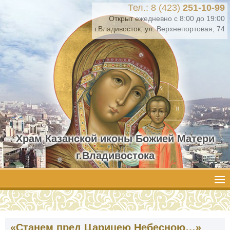
Тел.: 8 (423)
251-10-99
Открыт ежедневно с 8:00 до 19:00
г.Владивосток, ул. Верхнепортовая, 74
Храм Казанской иконы Божией Матери
г.Владивостока
«Станем пред Царицею Небесною…»