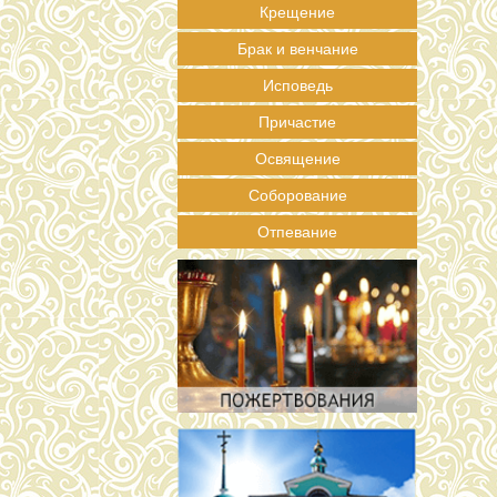
Крещение
Брак и венчание
Исповедь
Причастие
Освящение
Соборование
Отпевание