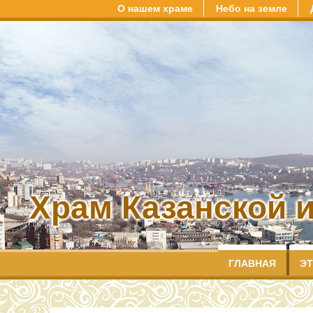
О нашем храме
Небо на земле
Храм Казанской 
ГЛАВНАЯ
ЭТ