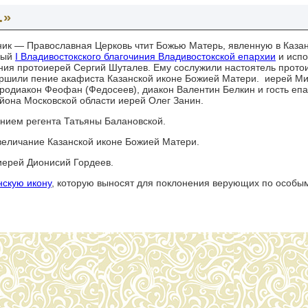
…»
ик — Православная Церковь чтит Божью Матерь, явленную в Казан
нный
I Владивостокского благочиния Владивостокской епархии
и исп
чиния протоиерей Сергий Шуталев. Ему сослужили настоятель прото
ершили пение акафиста Казанской иконе Божией Матери. иерей Ми
родиакон Феофан (Федосеев), диакон Валентин Белкин и гость епа
района Московской области иерей Олег Занин.
нием регента Татьяны Балановской.
величание Казанской иконе Божией Матери.
иерей Дионисий Гордеев.
нскую икону
, которую выносят для поклонения верующих по особы