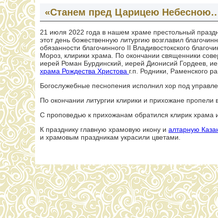
«Станем пред Царицею Небесною
21 июля 2022 года в нашем храме престольный праздн
этот день божественную литургию возглавил благочи
обязанности благочинного II Владивостокского благо
Мороз, клирики храма. По окончании священники сов
иерей Роман Бурдинский, иерей Дионисий Гордеев, ие
храма Рождества Христова
г.п. Родники, Раменского 
Богослужебные песнопения исполнил хор под управле
По окончании литургии клирики и прихожане пропели 
С проповедью к прихожанам обратился клирик храма 
К празднику главную храмовую икону и
алтарную Каза
и храмовым праздникам украсили цветами.